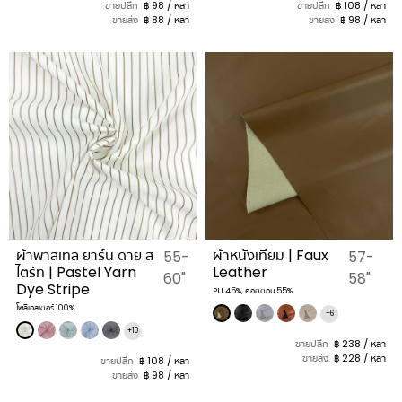
ขายปลีก
฿ 98 / หลา
ขายปลีก
฿ 108 / หลา
ขายส่ง
฿ 88 / หลา
ขายส่ง
฿ 98 / หลา
ผ้าพาสเทล ยาร์น ดาย ส
ผ้าหนังเทียม | Faux
55-
57-
ไตร์ท | Pastel Yarn
Leather
60"
58"
Dye Stripe
PU 45%, คอตตอน 55%
โพลีเอสเตอร์ 100%
+6
+10
ขายปลีก
฿ 238 / หลา
ขายส่ง
฿ 228 / หลา
ขายปลีก
฿ 108 / หลา
ขายส่ง
฿ 98 / หลา