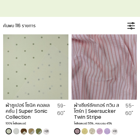
ค้นพบ 116 รายการ
ผ้าซูเปอร์ โซนิค คอลเล
ผ้าเซียร์ซัคเกอร์ ทวิน ส
59-
55-
คชั่น | Super Sonic
ไตร์ท | Seersucker
60"
60"
Collection
Twin Stripe
100% โพลีเอสเตอร์
โพลีเอสเตอร์ 55% , คอตตอน 45%
+20
+10