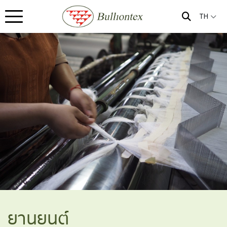
TH
ยานยนต์