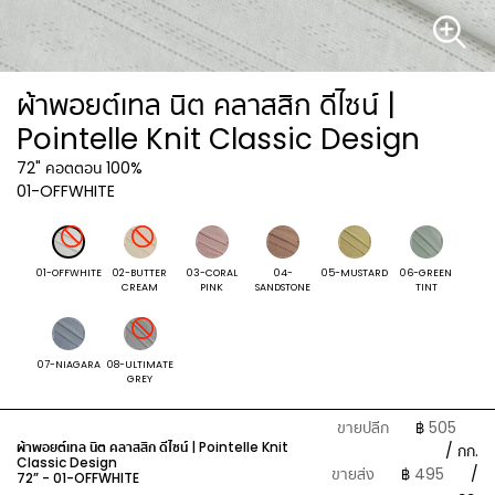
ผ้าพอยต์เทล นิต คลาสสิก ดีไซน์ |
Pointelle Knit Classic Design
72"
คอตตอน 100%
01-OFFWHITE
01-OFFWHITE
02-BUTTER
03-CORAL
04-
05-MUSTARD
06-GREEN
CREAM
PINK
SANDSTONE
TINT
07-NIAGARA
08-ULTIMATE
GREY
ขายปลีก
฿
505
ผ้าพอยต์เทล นิต คลาสสิก ดีไซน์ | Pointelle Knit
/ กก.
Classic Design
ขายส่ง
฿
495
/
72” -
01-OFFWHITE