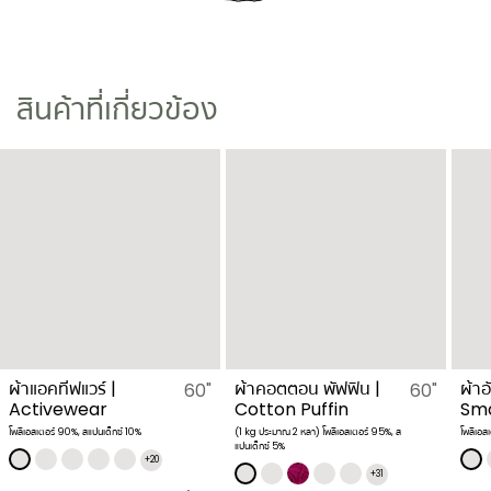
สินค้าที่เกี่ยวข้อง
​ผ้าแอคทีฟแวร์ |
​ผ้าคอตตอน พัฟฟิน |
ผ้าอ
60"
60"
Activewear
Cotton Puffin
Sma
โพลีเอสเตอร์ 90%, สแปนเด็กซ์ 10%
(1 kg ประมาณ 2 หลา) โพลีเอสเตอร์ 95%, ส
โพลีเอส
แปนเด็กซ์ 5%
+20
+31