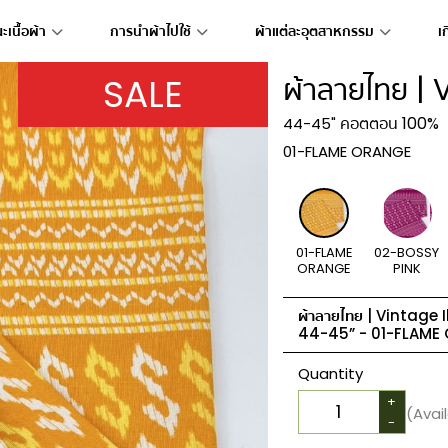
เนื้อผ้า
การนำผ้าไปใช้
ผ้าแต่ละอุตสาหกรรม
เ
SALE
ผ้าลายไทย |
คอตตอน 100%
44-45"
01-FLAME ORANGE
01-FLAME
02-BOSSY
ORANGE
PINK
ผ้าลายไทย | Vintage 
44-45” -
01-FLAME
Quantity
+
(Avai
-