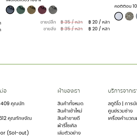
คอตตอน 1
ขายปลีก
฿ 35 / หลา
฿ 20 / หลา
า
ขายส่ง
฿ 35 / หลา
฿ 20 / หลา
า
ต่อ
ผ้าของเรา
บริการจากเร
409 คุณนัท
สินค้าทั้งหมด
สตูดิโอ | การ
สินค้าเข้าใหม่
ศูนย์รวมช่าง
12 คุณทักษจัณ
สินค้าขายดี
เครื่องคำนวณ
ผ้ารีไซเคิล
oor (Sol-out)
เล่มตัวอย่าง