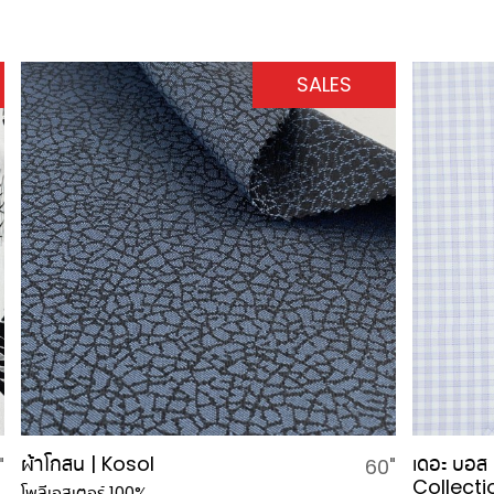
SALES
​ผ้าโกสน | Kosol
เดอะ บอส
"
60"
Collecti
โพลีเอสเตอร์ 100%