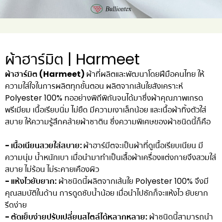
ผ้าฮาร์มิต | Harmeet
ผ้าฮาร์มิต (Harmeet)
ผ้าที่ผลิตและพัฒนาโดยฝีมือคนไทย ให้
ความใส่ใจในการผลิตทุกขั้นตอน ผลิตจากเส้นใยสังเคราะห์
Polyester 100% ทออย่างพิถีพิถันจนได้มาซึ่งผ้าคุณภาพเกรด
พรีเมียม เนื้อเรียบนิ่ม ไม่ยืด มีความเงาเล็กน้อย และเนื้อผ้าทิ้งตัวใส่
สบาย ให้ความรู้สึกคล้ายผ้าซาติน ซึ่งความพิเศษของผ้าชนิดนี้ก็คือ
- เนื้อเนียนสวยใส่สบาย:
ผ้าฮาร์มีตจะเป็นผ้าที่ดูเนื้อเรียบเนียน มี
ความนุ่ม น้ำหนักเบา เมื่อนำมาทำเป็นเสื้อผ้าเครื่องแต่งกายจึงสวมใส่
สบาย ไม่ร้อน ไม่ระคายเคืองผิว
- แห้งไวยับยาก:
ผ้าชนิดนี้ผลิตจากเส้นใย Polyester 100% จึงมี
คุณสมบัติในด้าน การดูดซับน้ำน้อย เมื่อนำไปซักก็จะแห้งไว ยับยาก
รีดง่าย
- ตัดเย็บง่ายปรับเปลี่ยนสไตล์ได้หลากหลาย:
ผ้าชนิดนี้สามารถนำ