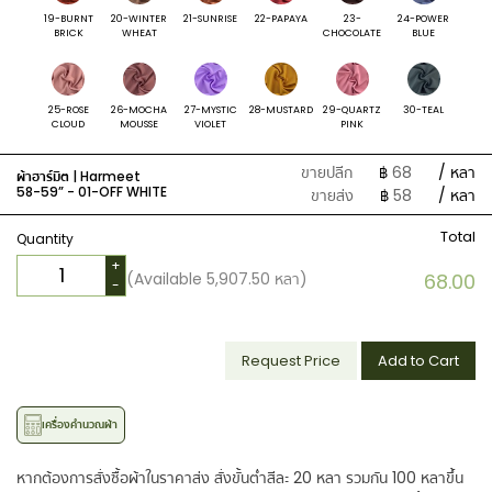
19-BURNT
20-WINTER
21-SUNRISE
22-PAPAYA
23-
24-POWER
BRICK
WHEAT
CHOCOLATE
BLUE
25-ROSE
26-MOCHA
27-MYSTIC
28-MUSTARD
29-QUARTZ
30-TEAL
CLOUD
MOUSSE
VIOLET
PINK
ขายปลีก
฿
68
/ หลา
ผ้าฮาร์มิต | Harmeet
58-59” -
01-OFF WHITE
ขายส่ง
฿
58
/ หลา
Total
Quantity
+
(Available
5,907.50
หลา)
68.00
-
Request Price
Add to Cart
เครื่องคำนวณผ้า
หากต้องการสั่งซื้อผ้าในราคาส่ง สั่งขั้นต่ำสีละ 20 หลา รวมกัน 100 หลาขึ้น