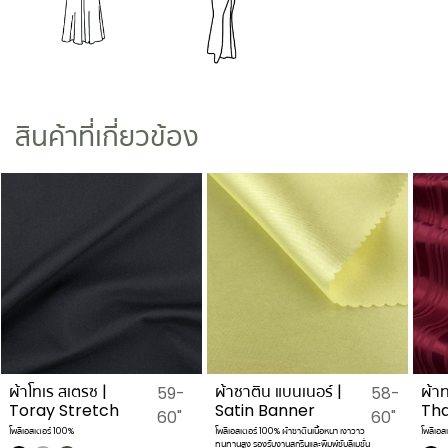
สินค้าที่เกี่ยวข้อง
ผ้าโทเร สเตรซ |
ผ้าซาติน แบนเนอร์ |
ผ้า
59-
58-
Toray Stretch
Satin Banner
Th
60"
60"
โพลีเอสเตอร์ 100%
โพลีเอสเตอร์ 100% ผ้าซาตินเนื้อหนา เงาวาว
โพลีเอส
ทนทานสูง รองรับงานสกรีนและพิมพ์ซับลิเมชั่น