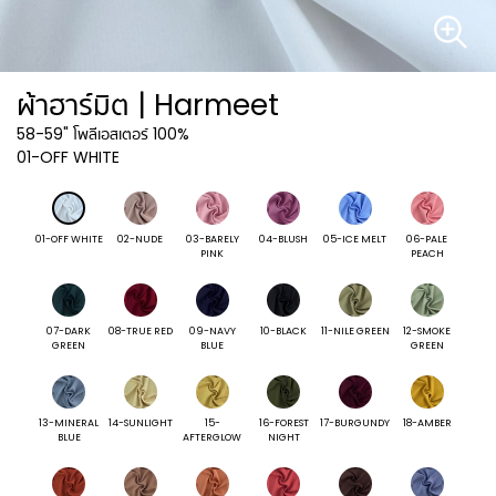
ผ้าฮาร์มิต | Harmeet
58-59"
โพลีเอสเตอร์ 100%
01-OFF WHITE
01-OFF WHITE
02-NUDE
03-BARELY
04-BLUSH
05-ICE MELT
06-PALE
PINK
PEACH
07-DARK
08-TRUE RED
09-NAVY
10-BLACK
11-NILE GREEN
12-SMOKE
GREEN
BLUE
GREEN
13-MINERAL
14-SUNLIGHT
15-
16-FOREST
17-BURGUNDY
18-AMBER
BLUE
AFTERGLOW
NIGHT