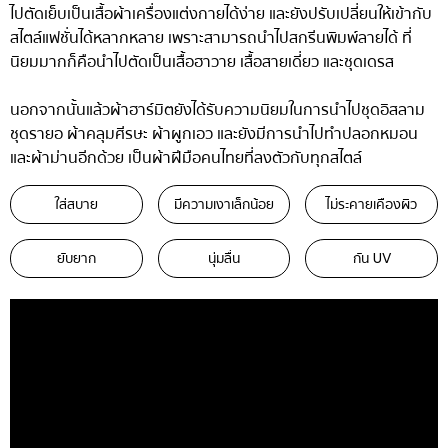
ไปตัดเย็บเป็นเสื้อผ้าเครื่องแต่งกายได้ง่าย และยังปรับเปลี่ยนให้เข้ากับ
สไตล์แฟชั่นได้หลากหลาย เพราะสามารถนำไปสกรีนพิมพ์ลายได้ ที่
นิยมมากก็คือนำไปตัดเป็นเสื้อฮาวาย เสื้อสายเดี่ยว และชุดเดรส
นอกจากนั้นแล้วผ้าฮาร์มิตยังได้รับความนิยมในการนำไปชุดอิสลาม
ชุดรายอ ผ้าคลุมศีรษะ ผ้าผูกเอว และยังมีการนำไปทำปลอกหมอน
และผ้าม่านอีกด้วย เป็นผ้าฝีมือคนไทยที่ลงตัวกับทุกสไตล์
ใส่สบาย
มีความเงาเล็กน้อย
ไม่ระคายเคืองผิว
ยับยาก
นุ่มลื่น
กัน UV